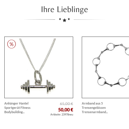
Ihre Lieblinge
Anhänger Hantel
65,00 €
Armband aus 5
Sportgerät Fitness
Trensengebissen
50,00 €
Bodybuilding...
Trensenarmband...
Artikelnr. 23978neu