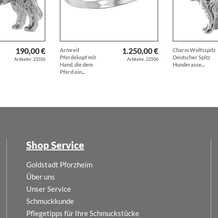
190,00 €
1.250,00 €
Armreif
Charm Wolfsspitz
Pferdekopf mit
Deutscher Spitz
Artikelnr. 23336
Artikelnr. 22506
Hand, die dem
Hunderasse...
Pferd ein...
Shop Service
Goldstadt Pforzheim
Über uns
Unser Service
Schmuckkunde
Pflegetipps für Ihre Schmuckstücke