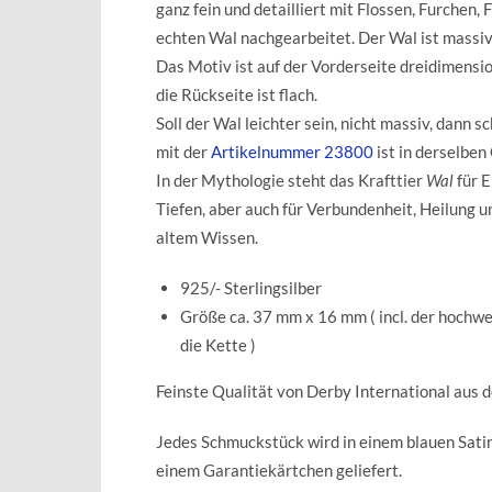
ganz fein und detailliert mit Flossen, Furchen, 
echten Wal nachgearbeitet. Der Wal ist massiv
Das Motiv ist auf der Vorderseite dreidimensio
die Rückseite ist flach.
Soll der Wal leichter sein, nicht massiv, dann s
mit der
Artikelnummer 23800
ist in derselben 
In der Mythologie steht d
as Krafttier
Wal
für E
Tiefen, aber auch für Verbundenheit, Heilung u
altem Wissen.
925/- Sterlingsilber
Größe ca. 37 mm x 16 mm ( incl. der hochwe
die Kette )
Feinste Qualität von Derby International aus 
Jedes Schmuckstück wird in einem blauen Sat
einem Garantiekärtchen geliefert.