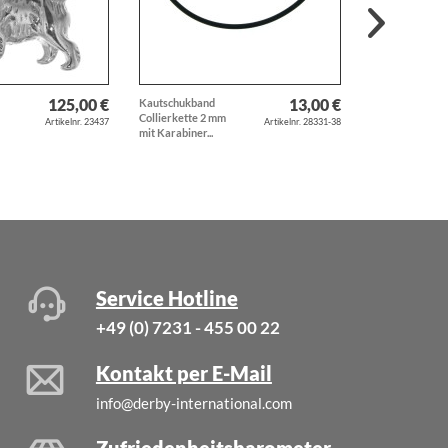
125,00 €
13,00 €
Kautschukband
Anhänger Katz
Collierkette 2 mm
Kater Kitty
Artikelnr. 23437
Artikelnr. 28331-38
mit Karabiner...
Perserkatze...
Service Hotline
+49 (0) 7231 - 455 00 22
Kontakt per E-Mail
info@derby-international.com
Zufriedenheitsbarometer