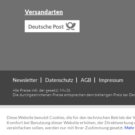
Versandarten
Newsletter
Datenschutz
AGB
Impressum
Alle Preise inkl. der gesetzl. MwSt.
Die durchgestrichenen Preise entsprechen dem bisherigen Preis bei De
Diese Website benutzt Cookies, die für den technischen Betrieb der W
Komfort bei Benutzung dieser Website erhöhen, der Direktwerbung d
vereinfachen sollen, werden nur mit Ihrer Zustimmung gesetzt.
Mehr