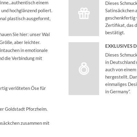
Finne...authentisch einem
Dieses Schmucks
 und hochglänzend poliert.
Satinsäckchen an
geschenkfertig 
nal plastisch ausgeformt,
Zertifikat, das
bestätigt.
chauen Sie hier: unser Wal
Größe, aber leichter.
EXKLUSIVES 
intauchen in emotionale
Dieses Schmucks
nd die Verbindung mit
in Deutschland 
auch von einem
hergestellt. Dam
einmaliges Des
rtig verlöteten Öse für
in Germany”.
der Goldstadt Pforzheim.
insäckchen zusammen mit