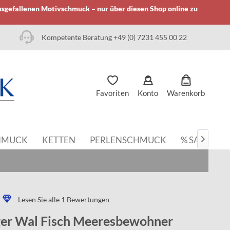
usgefallenen Motivschmuck – nur über diesen Shop online zu
Kompetente Beratung +49 (0) 7231 455 00 22
Favoriten
Konto
Warenkorb
HMUCK
KETTEN
PERLENSCHMUCK
% SALE

Lesen Sie alle 1 Bewertungen
er Wal Fisch Meeresbewohner