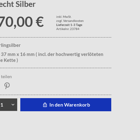
echt Silber
70,00 €
inkl. MwSt.
zzgl. Versandkosten
Lieferzeit 1-3 Tage
Artikelnr. 23784
rlingsilber
 37 mm x 16 mm ( incl. der hochwertig verlöteten
e Kette )
teilen
In den Warenkorb