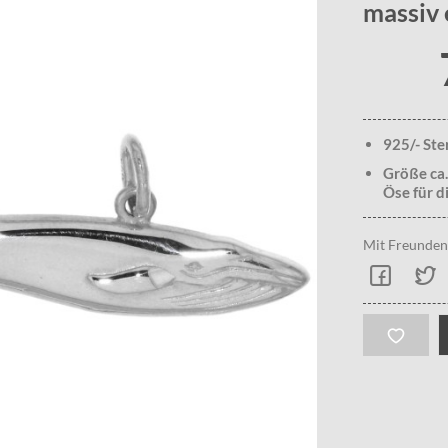
massiv 
925/- Ste
Größe ca.
Öse für di
Mit Freunden 