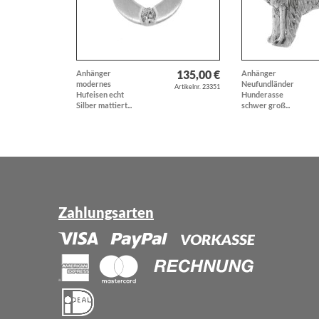
135,00 €
Anhänger
Anhänger
modernes
Neufundländer
Artikelnr. 23351
Hufeisen echt
Hunderasse
Silber mattiert...
schwer groß...
Zahlungsarten