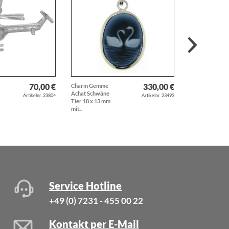
70,00 €
330,00 €
Charm Gemme
Anhänger VW
Achat Schwäne
Käfer Oldtimer
Artikelnr. 23804
Artikelnr. 23493
Tier 18 x 13 mm
Volkswagen ec
mit...
Silber
Service Hotline
+49 (0) 7231 - 455 00 22
Kontakt per E-Mail