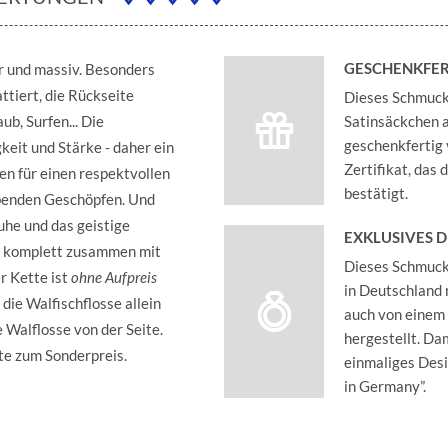
GESCHENKFER
r und massiv. Besonders
ttiert, die Rückseite
Dieses Schmucks
ub, Surfen... Die
Satinsäckchen an
geschenkfertig 
gkeit und Stärke - daher ein
Zertifikat, das
en für einen respektvollen
bestätigt.
benden Geschöpfen. Und
uhe und das geistige
EXKLUSIVES 
er komplett zusammen mit
Dieses Schmucks
r Kette ist
ohne Aufpreis
in Deutschland 
 die Walfischflosse allein
auch von einem
 Walflosse von der Seite.
hergestellt. Dam
te zum Sonderpreis.
einmaliges Des
in Germany”.