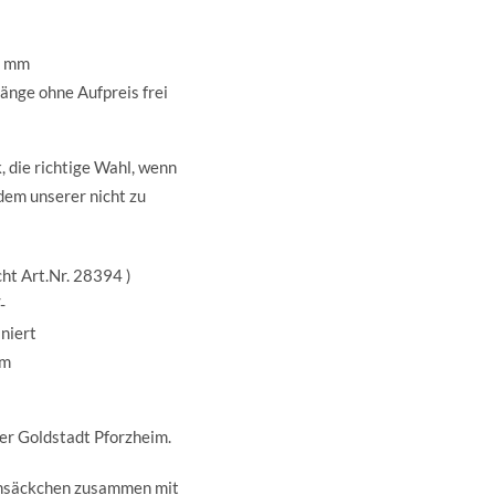
2 mm
änge ohne Aufpreis frei
, die richtige Wahl, wenn
dem unserer nicht zu
cht Art.Nr. 28394 )
-
niert
mm
der Goldstadt Pforzheim.
insäckchen zusammen mit