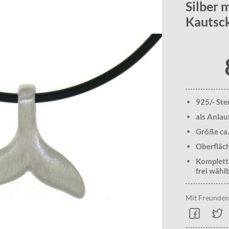
Silber 
Kautsc
925/- Ste
als Anlau
Größe ca
Oberfläch
Komplett
frei wähl
Mit Freunden 