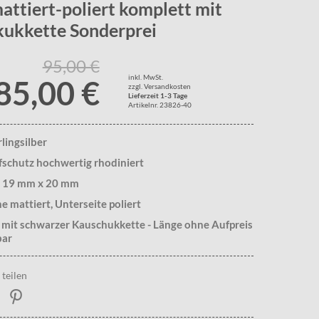
mattiert-poliert komplett mit
kukkette Sonderprei
95,00 €
inkl. MwSt.
85,00 €
zzgl. Versandkosten
Lieferzeit 1-3 Tage
Artikelnr. 23826-40
rlingsilber
fschutz hochwertig rhodiniert
. 19 mm x 20 mm
e mattiert, Unterseite poliert
 mit schwarzer Kauschukkette - Länge ohne Aufpreis
bar
teilen