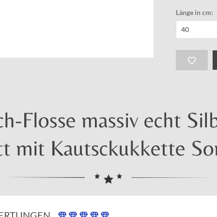
Länge in cm:
-Flosse massiv echt Silb
t mit Kautsckukkette So
ERTUNGEN