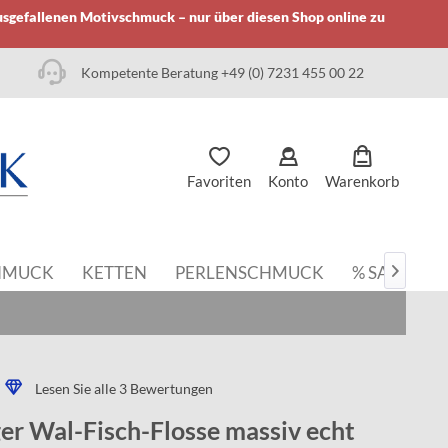
usgefallenen Motivschmuck – nur über diesen Shop online zu
Kompetente Beratung +49 (0) 7231 455 00 22
Favoriten
Konto
Warenkorb
HMUCK
KETTEN
PERLENSCHMUCK
% SALE

Lesen Sie alle 3 Bewertungen
r Wal-Fisch-Flosse massiv echt