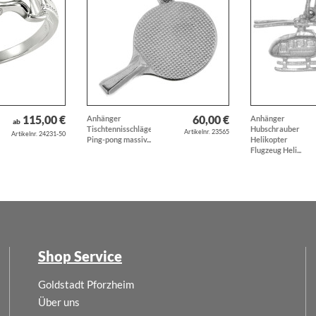
115,00 €
60,00 €
Anhänger
Anhänger
ab
Tischtennisschläger
Hubschrauber
Artikelnr. 23565
Artikelnr. 24231-50
Ping-pong massiv...
Helikopter
Flugzeug Heli...
Shop Service
Goldstadt Pforzheim
Über uns