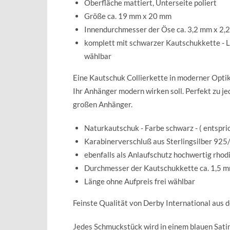
Oberfläche mattiert, Unterseite poliert
Größe ca. 19 mm x 20 mm
Innendurchmesser der Öse ca. 3,2 mm x 2,
komplett mit schwarzer Kautschukkette - L
wählbar
Eine Kautschuk Collierkette in moderner Optik
Ihr Anhänger modern wirken soll. Perfekt zu je
großen Anhänger.
Naturkautschuk - Farbe schwarz - ( entspri
Karabinerverschluß aus Sterlingsilber 925/
ebenfalls als Anlaufschutz hochwertig rhodi
Durchmesser der Kautschukkette ca. 1,5 
Länge ohne Aufpreis frei wählbar
Feinste Qualität von Derby International aus 
Jedes Schmuckstück wird in einem blauen Sat