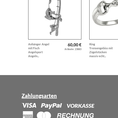
60,00 €
Anhänger Angel
Ring
mit Fisch
Trensengebiss mit
Artikelnr. 23883
Angelsport
Zügelstücken
Angeln...
massiv echt...
Zahlungsarten