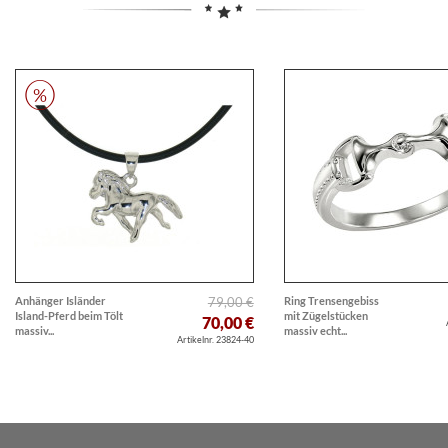
Anhänger Isländer
79,00 €
Ring Trensengebiss
Island-Pferd beim Tölt
mit Zügelstücken
70,00 €
massiv...
massiv echt...
Artikelnr. 23824-40