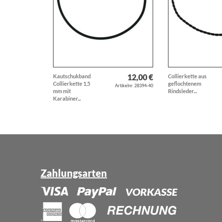
12,00 €
Kautschukband
Collierkette aus
Collierkette 1,5
geflochtenem
Artikelnr. 28394-40
mm mit
Rindsleder...
Karabiner...
Zahlungsarten