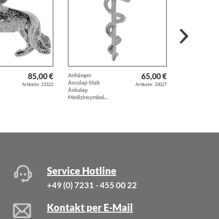
85,00 €
65,00 €
Anhänger
Anhänger
Äsculap-Stab
Windhund
Artikelnr. 23322
Artikelnr. 33027
Äskulap
Whippet Hund
Medizinsymbol...
Hunderasse...
Service Hotline
+49 (0) 7231 - 455 00 22
Kontakt per E-Mail