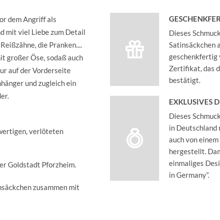
GESCHENKFER
or dem Angriff als
 mit viel Liebe zum Detail
Dieses Schmucks
 Reißzähne, die Pranken....
Satinsäckchen an
geschenkfertig 
mit großer Öse, sodaß auch
Zertifikat, das
ur auf der Vorderseite
bestätigt.
nhänger und zugleich ein
er.
EXKLUSIVES 
Dieses Schmucks
in Deutschland 
wertigen, verlöteten
auch von einem
hergestellt. Dam
einmaliges Des
der Goldstadt Pforzheim.
in Germany”.
insäckchen zusammen mit