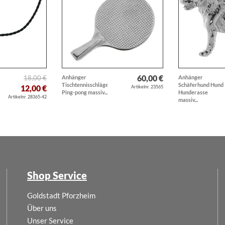
60,00 €
18,00 €
Anhänger
Anhänger
Tischtennisschläger
Schäferhund Hund
12,00 €
Artikelnr. 23565
Ping-pong massiv...
Hunderasse
Artikelnr. 28365-42
massiv...
Shop Service
Goldstadt Pforzheim
Über uns
Unser Service