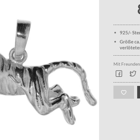
925/- Ste
Größe ca.
verlötete
Mit Freunden 