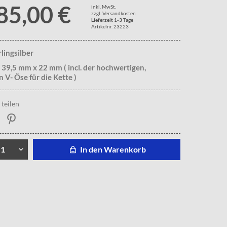
85,00 €
inkl. MwSt.
zzgl. Versandkosten
Lieferzeit 1-3 Tage
Artikelnr. 23223
rlingsilber
 39,5 mm x 22 mm ( incl. der hochwertigen,
n V- Öse für die Kette )
teilen
In den Warenkorb