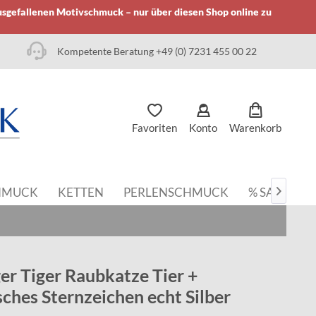
usgefallenen Motivschmuck – nur über diesen Shop online zu
Kompetente Beratung +49 (0) 7231 455 00 22
Favoriten
Konto
Warenkorb
HMUCK
KETTEN
PERLENSCHMUCK
% SALE

r Tiger Raubkatze Tier +
sches Sternzeichen echt Silber