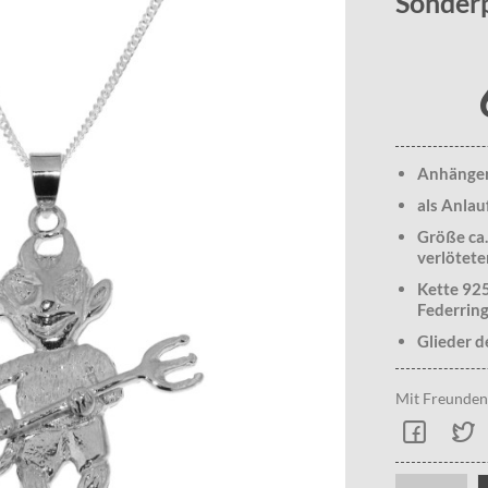
Sonderp
Anhänger 
als Anlau
Größe ca.
verlötete
Kette 925
Federring
Glieder d
Mit Freunden 