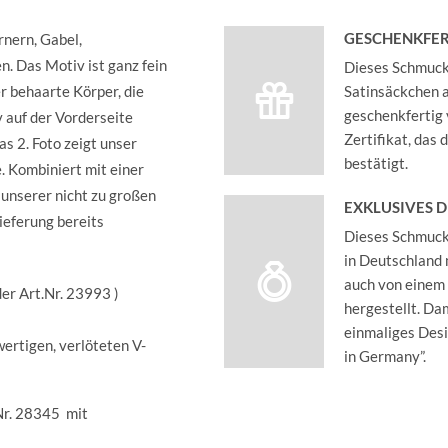
GESCHENKFER
rnern, Gabel,
. Das Motiv ist ganz fein
Dieses Schmucks
er behaarte Körper, die
Satinsäckchen an
geschenkfertig 
v auf der Vorderseite
Zertifikat, das
as 2. Foto zeigt unser
bestätigt.
. Kombiniert mit einer
 unserer nicht zu großen
EXKLUSIVES 
ieferung bereits
Dieses Schmucks
in Deutschland 
auch von einem
der Art.Nr. 23993 )
hergestellt. Dam
einmaliges Des
wertigen, verlöteten V-
in Germany”.
.Nr. 28345 mit