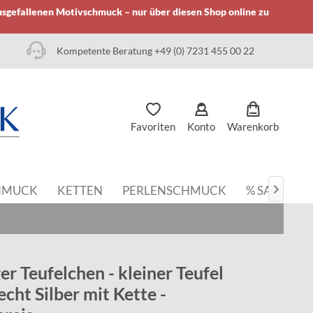
usgefallenen Motivschmuck – nur über diesen Shop online zu
Kompetente Beratung +49 (0) 7231 455 00 22
Favoriten
Konto
Warenkorb
HMUCK
KETTEN
PERLENSCHMUCK
% SALE

r Teufelchen - kleiner Teufel
echt Silber mit Kette -