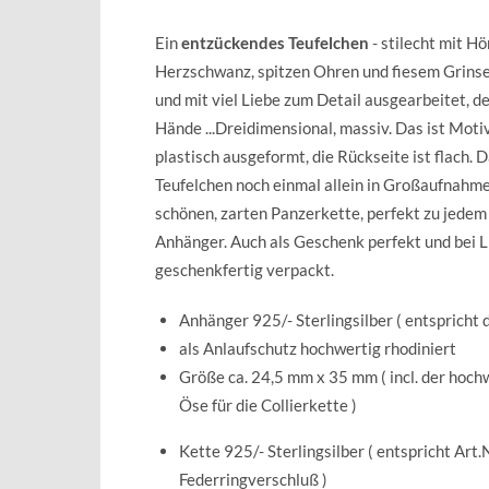
Ein
entzückendes Teufelchen
- stilecht mit Hö
Herzschwanz, spitzen Ohren und fiesem Grinsen
und mit viel Liebe zum Detail ausgearbeitet, d
Hände ...D
reidimensional,
massiv. Das ist Moti
plastisch ausgeformt, die Rückseite ist flach.
D
Teufelchen noch einmal allein in Großaufnahme
schönen, zarten Panzerkette, perfekt zu jedem
Anhänger. Auch als Geschenk perfekt und bei L
geschenkfertig verpackt.
Anhänger 925/- Sterlingsilber ( entspricht 
als Anlaufschutz hochwertig rhodiniert
Größe ca. 24,5 mm x 35 mm ( incl. der hoch
Öse für die Collierkette )
Kette 925/- Sterlingsilber ( entspricht Art
Federringverschluß )