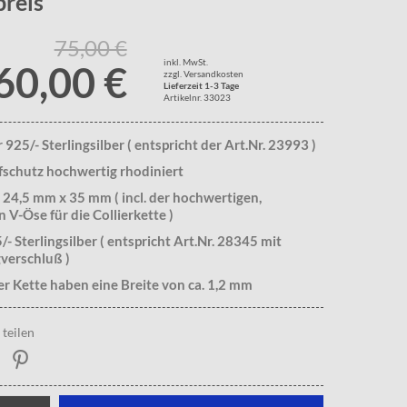
reis
75,00 €
inkl. MwSt.
60,00 €
zzgl. Versandkosten
Lieferzeit 1-3 Tage
Artikelnr. 33023
925/- Sterlingsilber ( entspricht der Art.Nr. 23993 )
fschutz hochwertig rhodiniert
 24,5 mm x 35 mm ( incl. der hochwertigen,
n V-Öse für die Collierkette )
/- Sterlingsilber ( entspricht Art.Nr. 28345 mit
verschluß )
er Kette haben eine Breite von ca. 1,2 mm
teilen