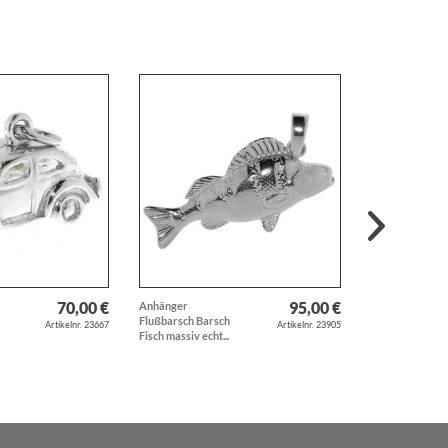
70,00 €
95,00 €
Anhänger
Schlüsselanhän
Flußbarsch Barsch
Löwe groß sch
Artikelnr. 23667
Artikelnr. 23905
Fisch massiv echt...
massiv echt...