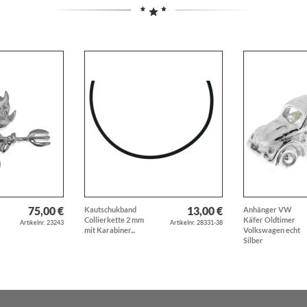
75,00 €
13,00 €
Kautschukband
Anhänger VW
Collierkette 2 mm
Käfer Oldtimer
Artikelnr. 23243
Artikelnr. 28331-38
mit Karabiner...
Volkswagen echt
Silber