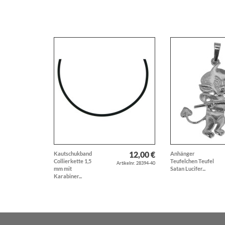
12,00 €
Kautschukband
Anhänger
Collierkette 1,5
Teufelchen Teufel
Artikelnr. 28394-40
mm mit
Satan Lucifer...
Karabiner...