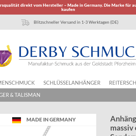
squalität direkt vom Hersteller – Made in Germany. Die Marke für a
kaufen
Blitzschneller Versand in 1-3 Werktagen (DE)
MENSCHMUCK
SCHLÜSSELANHÄNGER
REITERSC
GER & TALISMAN
Anhänge
MADE IN GERMANY
massiv 