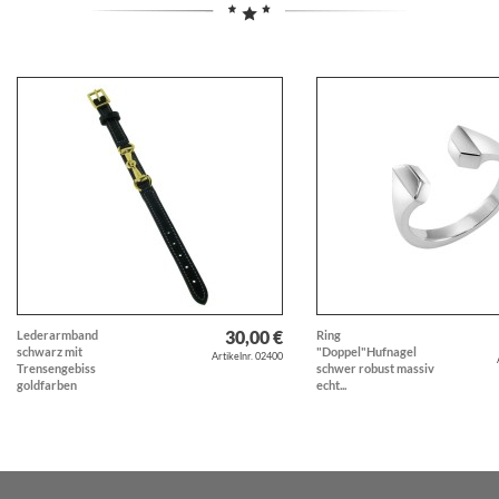
30,00 €
Lederarmband
Ring
schwarz mit
"Doppel"Hufnagel
Artikelnr. 02400
Trensengebiss
schwer robust massiv
goldfarben
echt...