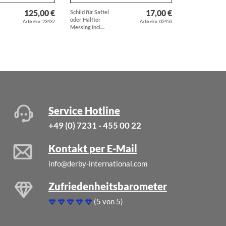
125,00 €
17,00 €
Schild für Sattel
Armband aus 5
oder Halfter
Trensengebiss
Artikelnr. 23437
Artikelnr. 02450
Messing incl....
Trensenarmband
Service Hotline
+49 (0) 7231 - 455 00 22
Kontakt per E-Mail
info@derby-international.com
Zufriedenheitsbarometer
(5 von 5)