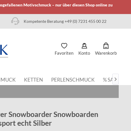
usgefallenen Motivschmuck – nur über diesen Shop online zu
Kompetente Beratung +49 (0) 7231 455 00 22
Favoriten
Konto
Warenkorb
HMUCK
KETTEN
PERLENSCHMUCK
% SALE

er Snowboarder Snowboarden
port echt Silber