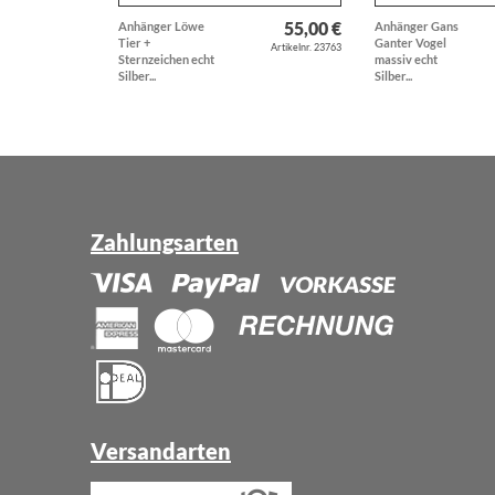
55,00 €
Anhänger Löwe
Anhänger Gans
Tier +
Ganter Vogel
Artikelnr. 23763
Sternzeichen echt
massiv echt
Silber...
Silber...
Zahlungsarten
Versandarten