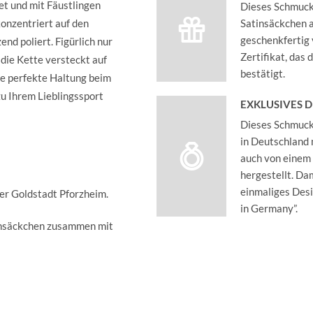
et und mit Fäustlingen
Dieses Schmucks
konzentriert auf den
Satinsäckchen an
geschenkfertig 
nd poliert. Figürlich nur
Zertifikat, das
 die Kette versteckt auf
bestätigt.
ie perfekte Haltung beim
u Ihrem Lieblingssport
EXKLUSIVES 
Dieses Schmucks
in Deutschland 
auch von einem
hergestellt. Dam
einmaliges Des
der Goldstadt Pforzheim.
in Germany”.
insäckchen zusammen mit