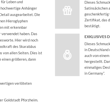
 für Leben und
Dieses Schmucks
r hochwertige Anhänger
Satinsäckchen an
geschenkfertig 
 Detail ausgearbeitet. Die
Zertifikat, das
chen Hieroglyphen
bestätigt.
hen mit erkennbar
er verwendet haben. Das
EXKLUSIVES 
tesworte. Hier wird noch
Dieses Schmucks
mbolkraft des Skarabäus
in Deutschland 
 von allen Seiten. Dies ist
auch von einem
e einen größeren, dann
hergestellt. Dam
einmaliges Des
in Germany”.
hwertigen verlöteten
der Goldstadt Pforzheim.