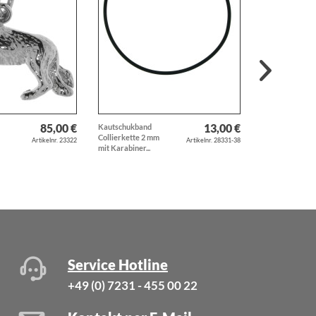
85,00 €
13,00 €
Kautschukband
Anhänger
Collierkette 2 mm
Buchstabe T
Artikelnr. 23322
Artikelnr. 28331-38
mit Karabiner...
massiv echt Sil
-...
Service Hotline
+49 (0) 7231 - 455 00 22