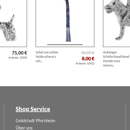
75,00 €
Schal aus echter
30,00 €
Anhänger
Seide schwarz
Schäferhund Hund
8,00 €
Artikelnr. 23325
mit...
Hunderasse
Artikelnr. 02412
massiv...
Shop Service
Goldstadt Pforzheim
Über uns