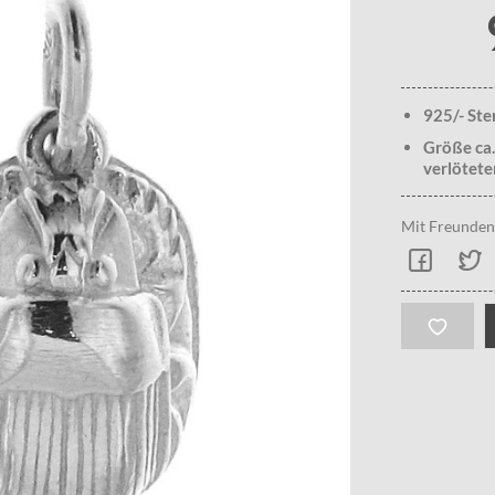
925/- Ste
Größe ca.
verlötete
Mit Freunden 