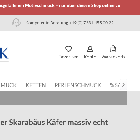
usgefallenen Motivschmuck – nur über diesen Shop online zu
Kompetente Beratung +49 (0) 7231 455 00 22
Favoriten
Konto
Warenkorb
HMUCK
KETTEN
PERLENSCHMUCK
% SALE

r Skarabäus Käfer massiv echt