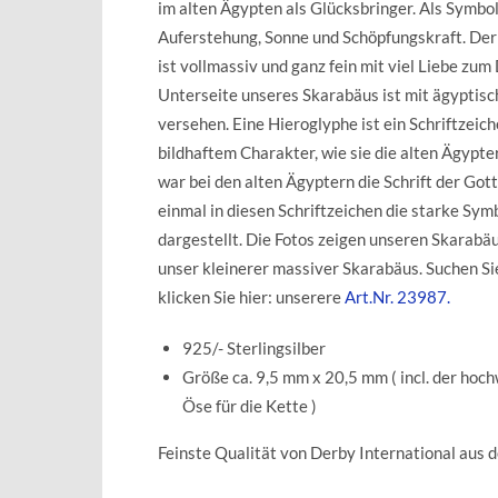
im alten Ägypten als Glücksbringer. Als Symbol
Auferstehung, Sonne und Schöpfungskraft. De
ist vollmassiv und ganz fein mit viel Liebe zum
Unterseite unseres Skarabäus ist mit ägyptis
versehen. Eine Hieroglyphe ist ein Schriftzeic
bildhaftem Charakter, wie sie die alten Ägypt
war bei den alten Ägyptern die Schrift der Got
einmal in diesen Schriftzeichen die starke Sy
dargestellt. Die Fotos zeigen unseren Skarabäus
unser kleinerer massiver Skarabäus. Suchen Si
klicken Sie hier: unserere
Art.Nr. 23987.
925/- Sterlingsilber
Größe ca. 9,5 mm x 20,5 mm ( incl. der hoc
Öse für die Kette )
Feinste Qualität von Derby International aus 