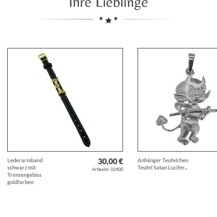
Ihre Lieblinge
30,00 €
Lederarmband
Anhänger Teufelchen
schwarz mit
Teufel Satan Lucifer...
Artikelnr. 02400
Trensengebiss
goldfarben