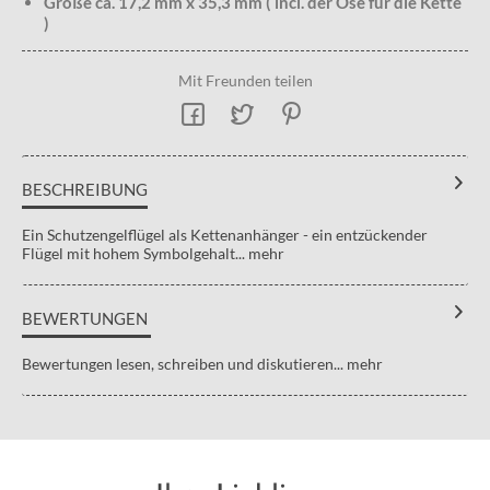
Größe ca. 17,2 mm x 35,3 mm ( incl. der Öse für die Kette
)
Mit Freunden teilen
BESCHREIBUNG
Ein Schutzengelflügel als Kettenanhänger - ein entzückender
Flügel mit hohem Symbolgehalt...
mehr
BEWERTUNGEN
Bewertungen lesen, schreiben und diskutieren...
mehr