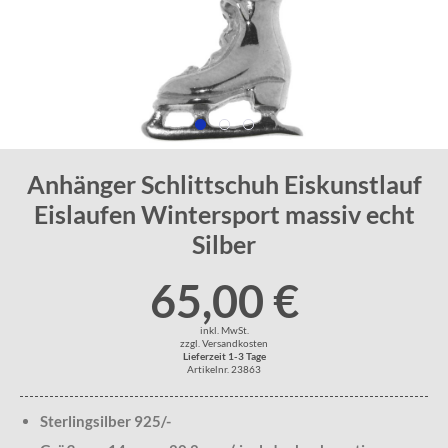
Anhänger Schlittschuh Eiskunstlauf
Eislaufen Wintersport massiv echt
Silber
65,00 €
inkl. MwSt.
zzgl. Versandkosten
Lieferzeit 1-3 Tage
Artikelnr. 23863
Sterlingsilber 925/-