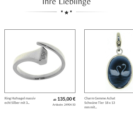
Ihre Lieblinge
135,00 €
Ring Hufnagel massiv
Charm Gemme Achat
ab
echt Silber mit 3...
Schwäne Tier 18 x 13
Artikelnr. 24904-50
mm mit...