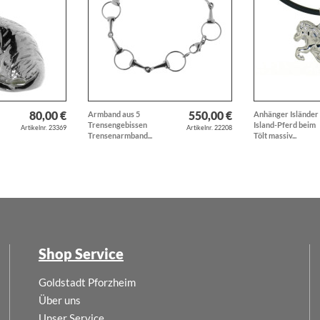
80,00 €
550,00 €
Armband aus 5
Anhänger Isländer
Trensengebissen
Island-Pferd beim
Artikelnr. 23369
Artikelnr. 22208
Trensenarmband...
Tölt massiv...
Shop Service
Goldstadt Pforzheim
Über uns
Unser Service