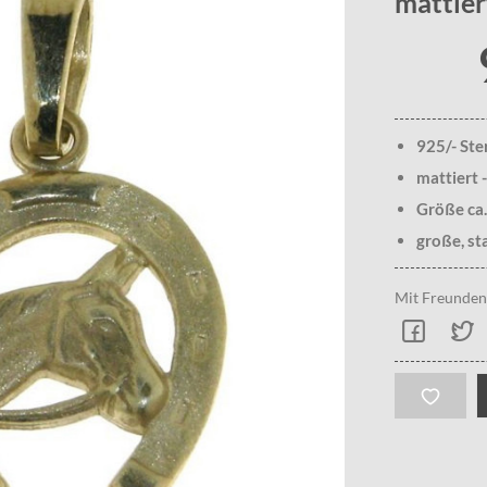
mattiert
925/- Ster
mattiert -
Größe ca.
große, st
Mit Freunden 