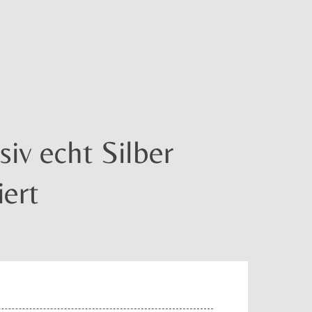
iv echt Silber
iert