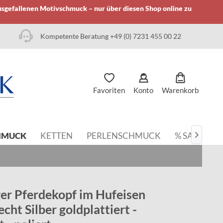
usgefallenen Motivschmuck – nur über diesen Shop online zu
Kompetente Beratung +49 (0) 7231 455 00 22
Favoriten
Konto
Warenkorb
HMUCK
KETTEN
PERLENSCHMUCK
% SALE

er Pferdekopf im Hufeisen
cht Silber goldplattiert -