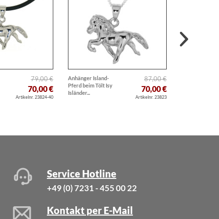
79,00 €
Anhänger Island-
87,00 €
Kautschukband
Pferd beim Tölt Isy
Collierkette 2 
70,00 €
70,00 €
Isländer...
mit Karabiner...
Artikelnr. 23824-40
Artikelnr. 23823
Service Hotline
+49 (0) 7231 - 455 00 22
Kontakt per E-Mail