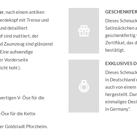
GESCHENKFER
er
, nach einem antiken
Pferdekopf mit Trense und
Dieses Schmucks
nd detailliert
Satinsäckchen an
geschenkfertig 
 sind mattiert, der
Zertifikat, das
nd Zaumzeug sind glänzend
bestätigt.
. Eine aufwendige
er Vorderseite
EXKLUSIVES 
icht hohl ).
Dieses Schmucks
in Deutschland 
auch von einem
hergestellt. Dam
ertigen V- Öse für die
einmaliges Des
in Germany”.
-Öse für die Kette
der Goldstadt Pforzheim.