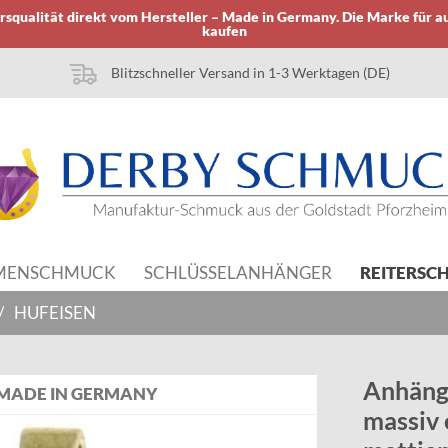
squalität direkt vom Hersteller – Made in Germany. Die Marke für a
kaufen
Blitzschneller Versand in 1-3 Werktagen (DE)
MENSCHMUCK
SCHLÜSSELANHÄNGER
REITERSC
/
HUFEISEN
Anhäng
MADE IN GERMANY
massiv e