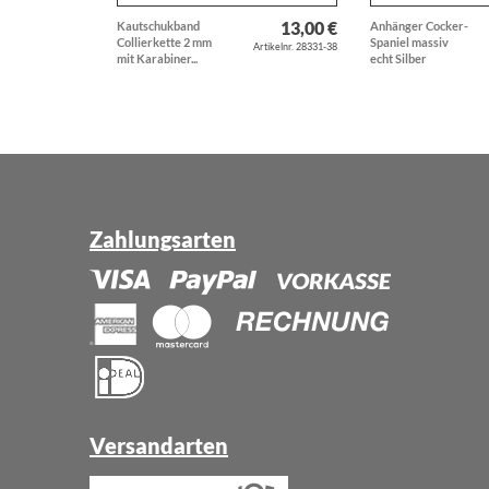
13,00 €
Kautschukband
Anhänger Cocker-
Collierkette 2 mm
Spaniel massiv
Artikelnr. 28331-38
mit Karabiner...
echt Silber
Zahlungsarten
Versandarten