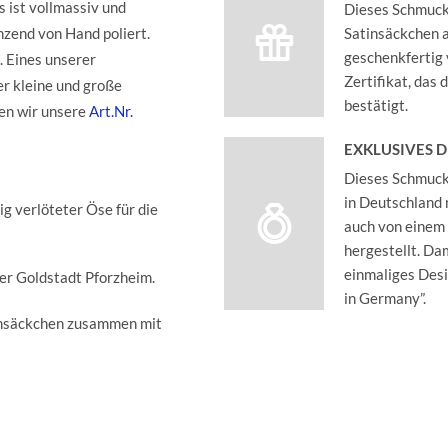
s ist vollmassiv und
Dieses Schmucks
nzend von Hand poliert.
Satinsäckchen an
geschenkfertig 
. Eines unserer
Zertifikat, das
er kleine und große
bestätigt.
en wir unsere
Art.Nr.
EXKLUSIVES 
Dieses Schmucks
in Deutschland 
g verlöteter Öse für die
auch von einem
hergestellt. Dam
einmaliges Des
der Goldstadt Pforzheim.
in Germany”.
insäckchen zusammen mit