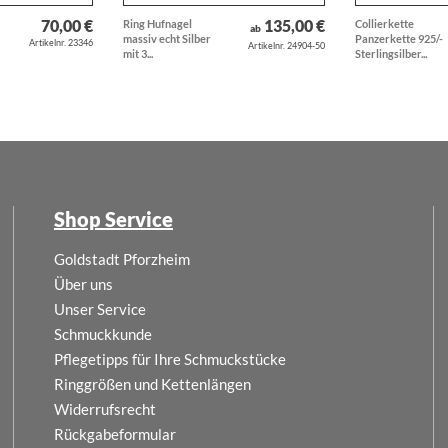
70,00 €
135,00 €
Ring Hufnagel
Collierkette
ab
massiv echt Silber
Panzerkette 925/-
Artikelnr. 23346
Artikelnr. 24904-50
mit 3...
Sterlingsilber...
Shop Service
Goldstadt Pforzheim
Über uns
Unser Service
Schmuckkunde
Pflegetipps für Ihre Schmuckstücke
Ringgrößen und Kettenlängen
Widerrufsrecht
Rückgabeformular