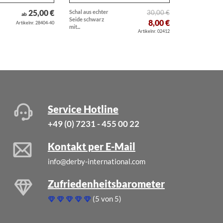
25,00 €
Schal aus echter
30,00 €
Charm Wolfsspi
ab
Seide schwarz
Deutscher Spitz
8,00 €
Artikelnr. 28404-40
mit...
Hunderasse...
Artikelnr. 02412
Service Hotline
+49 (0) 7231 - 455 00 22
Kontakt per E-Mail
info@derby-international.com
Zufriedenheitsbarometer
(5 von 5)