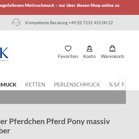
usgefallenen Motivschmuck – nur über diesen Shop online zu
Kompetente Beratung +49 (0) 7231 455 00 22
Favoriten
Konto
Warenkorb
HMUCK
KETTEN
PERLENSCHMUCK
% SALE

er Pferdchen Pferd Pony massiv
lber