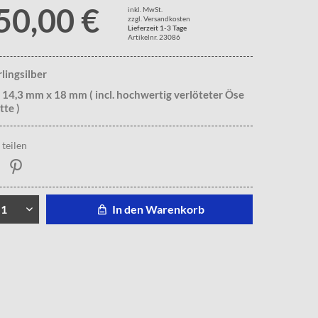
50,00 €
inkl. MwSt.
zzgl. Versandkosten
Lieferzeit 1-3 Tage
Artikelnr. 23086
rlingsilber
 14,3 mm x 18 mm ( incl. hochwertig verlöteter Öse
tte )
teilen
In den Warenkorb