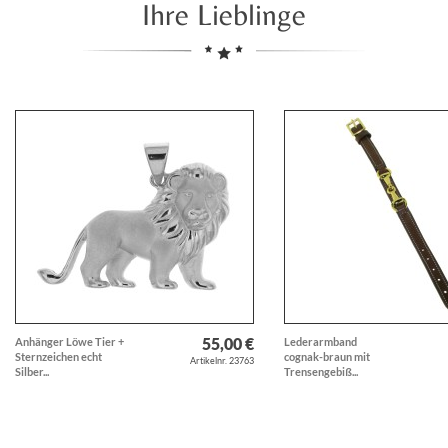
Ihre Lieblinge
55,00 €
Anhänger Löwe Tier +
Lederarmband
Sternzeichen echt
cognak-braun mit
Artikelnr. 23763
Silber...
Trensengebiß...