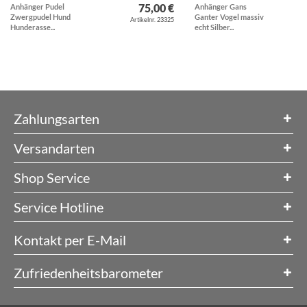
75,00 €
Anhänger Pudel
Anhänger Gans
Zwergpudel Hund
Ganter Vogel massiv
Artikelnr. 23325
Hunderasse...
echt Silber...
Zahlungsarten
Versandarten
Shop Service
Service Hotline
Kontakt per E-Mail
Zufriedenheitsbarometer