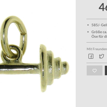
4
585/- Ge
Größe ca.
Öse für di
Mit Freunden 