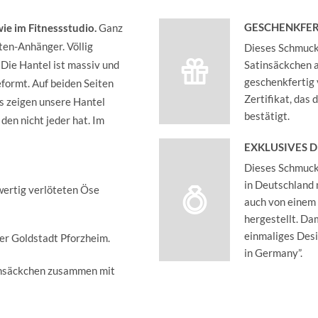
GESCHENKFER
ie im Fitnessstudio.
Ganz
tten-Anhänger. Völlig
Dieses Schmucks
 Die Hantel ist massiv und
Satinsäckchen an
geschenkfertig 
formt. Auf beiden Seiten
Zertifikat, das
os zeigen unsere Hantel
bestätigt.
den nicht jeder hat. Im
EXKLUSIVES 
Dieses Schmucks
in Deutschland 
wertig verlöteten Öse
auch von einem
hergestellt. Dam
einmaliges Des
der Goldstadt Pforzheim.
in Germany”.
insäckchen zusammen mit