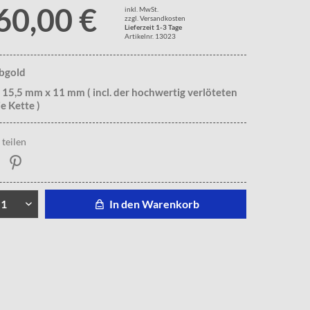
60,00 €
inkl. MwSt.
zzgl. Versandkosten
Lieferzeit 1-3 Tage
Artikelnr. 13023
lbgold
 15,5 mm x 11 mm ( incl. der hochwertig verlöteten
e Kette )
teilen
In den Warenkorb