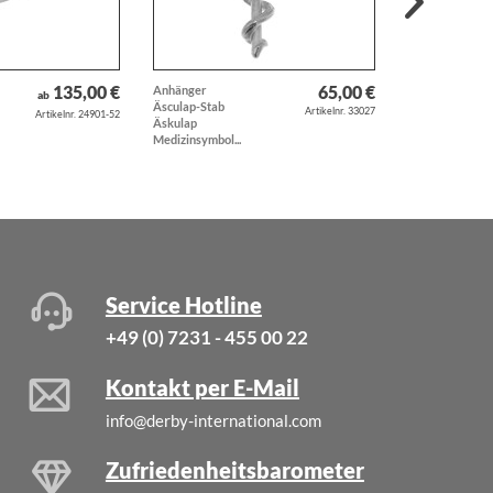
135,00 €
65,00 €
Anhänger
Anhänger
ab
Äsculap-Stab
Windhund
Artikelnr. 33027
Artikelnr. 24901-52
Äskulap
Whippet Hund
Medizinsymbol...
Hunderasse...
Service Hotline
+49 (0) 7231 - 455 00 22
Kontakt per E-Mail
info@derby-international.com
Zufriedenheitsbarometer