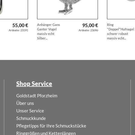
55,00 €
95,00 €
Anhänger Gans
Ring
Ganter Vogel
"Doppel"Hufnagel
Artikelnr. 23191
Artikelnr. 23696
massiv echt
schwer robust
Silber...
massiv echt...
Shop Service
Goldstadt Pforzheim
Über uns
Unser Service
Schmuckkunde
Pflegetipps für Ihre Schmuckstücke
Ringgrößen und Kettenlängen