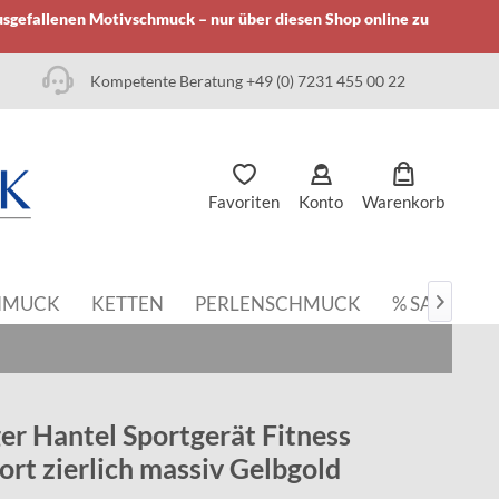
usgefallenen Motivschmuck – nur über diesen Shop online zu
Kompetente Beratung +49 (0) 7231 455 00 22
Favoriten
Konto
Warenkorb
HMUCK
KETTEN
PERLENSCHMUCK
% SALE

r Hantel Sportgerät Fitness
ort zierlich massiv Gelbgold