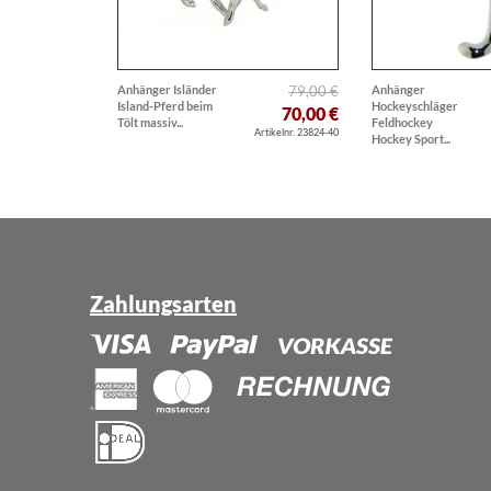
Anhänger Isländer
79,00 €
Anhänger
Island-Pferd beim
Hockeyschläger
70,00 €
Tölt massiv...
Feldhockey
Artikelnr. 23824-40
Hockey Sport...
Zahlungsarten