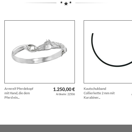
1.250,00 €
Armreif Pferdekopf
Kautschukband
mit Hand, die dem
Collierkette 2 mm mit
Artikelnr. 22506
Pferd ein...
Karabiner...