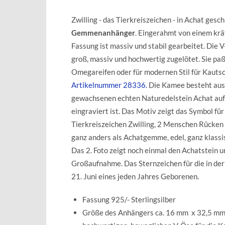
Zwilling - das Tierkreiszeichen - in Achat gesc
Gemmenanhänger
. Eingerahmt von einem krä
Fassung ist massiv und stabil gearbeitet. Die V-
groß, massiv und hochwertig zugelötet. Sie paßt
Omegareifen oder für modernen Stil für Kautsc
Artikelnummer 28336.
Die Kamee besteht aus
gewachsenen echten Naturedelstein Achat au
eingraviert ist. Das Motiv zeigt das Symbol für
Tierkreiszeichen Zwilling, 2 Menschen Rücken 
ganz anders als Achatgemme, edel, ganz klass
Das 2. Foto zeigt noch einmal den Achatstein u
Großaufnahme. Das Sternzeichen für die in der 
21. Juni eines jeden Jahres Geborenen.
Fassung 925/- Sterlingsilber
Größe des Anhängers ca. 16 mm x 32,5 mm (