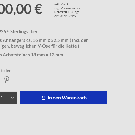
00,00 €
inkl. MwSt.
zzgl. Versandkosten
Lieferzeit 1-3 Tage
Artikelnr. 23497
25/- Sterlingsilber
 Anhängers ca. 16 mm x 32,5 mm ( incl. der
gen, beweglichen V-Öse für die Kette )
s Achatsteines 18 mm x 13 mm
teilen
In den Warenkorb