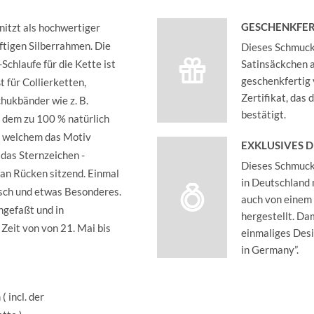
GESCHENKFER
hnitzt als hochwertiger
ftigen Silberrahmen. Die
Dieses Schmucks
Schlaufe für die Kette ist
Satinsäckchen an
geschenkfertig 
 für Collierketten,
Zertifikat, das
hukbänder wie z. B.
bestätigt.
 dem zu 100 % natürlich
f welchem das Motiv
EXKLUSIVES 
 das Sternzeichen -
Dieses Schmucks
an Rücken sitzend. Einmal
in Deutschland 
isch und etwas Besonderes.
auch von einem
ngefaßt und in
hergestellt. Dam
Zeit von von 21. Mai bis
einmaliges Des
in Germany”.
 incl. der