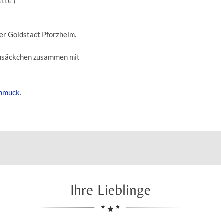
ette )
der Goldstadt Pforzheim.
insäckchen zusammen mit
hmuck
.
Ihre Lieblinge