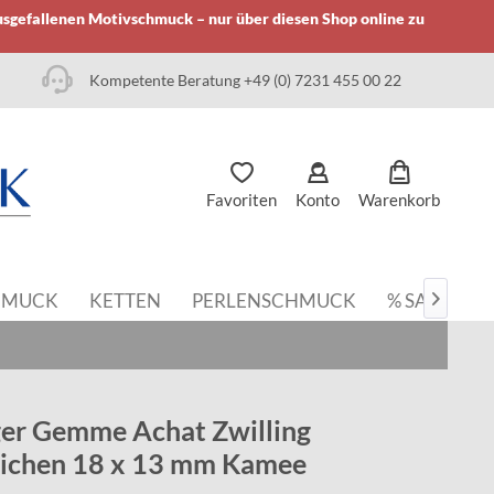
usgefallenen Motivschmuck – nur über diesen Shop online zu
Kompetente Beratung +49 (0) 7231 455 00 22
Favoriten
Konto
Warenkorb
HMUCK
KETTEN
PERLENSCHMUCK
% SALE

er Gemme Achat Zwilling
eichen 18 x 13 mm Kamee