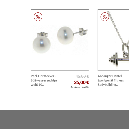
Perl-Ohrstecker -
45,00 €
Anhänger Hantel
Süßwasserzuchtperlen
Sportgerät Fitness
35,00 €
weiß 10...
Bodybuilding...
Artikelnr. 26705