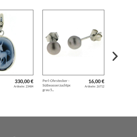
330,00 €
16,00 €
Perl-Ohrstecker -
Anhänger VW
Süßwasserzuchtperlen
Käfer Oldtimer
Artikelnr. 23484
Artikelnr. 26712
grau 5...
Volkswagen ec
Silber