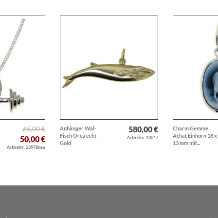
580,00 €
65,00 €
Anhänger Wal-
Charm Gemme
Fisch Orca echt
Achat Einhorn 18 x
50,00 €
Artikelnr. 13047
Gold
13 mm mit...
Artikelnr. 23978neu