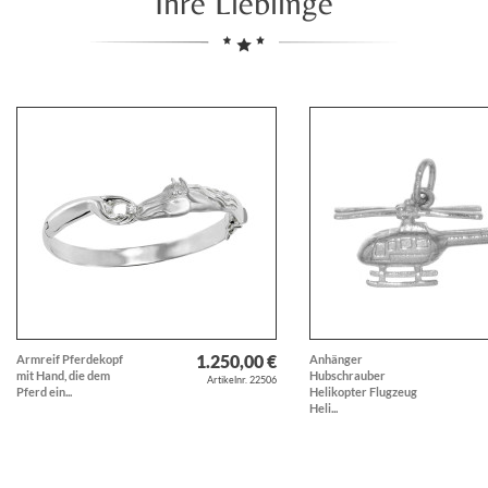
Ihre Lieblinge
1.250,00 €
Armreif Pferdekopf
Anhänger
mit Hand, die dem
Hubschrauber
Artikelnr. 22506
Pferd ein...
Helikopter Flugzeug
Heli...