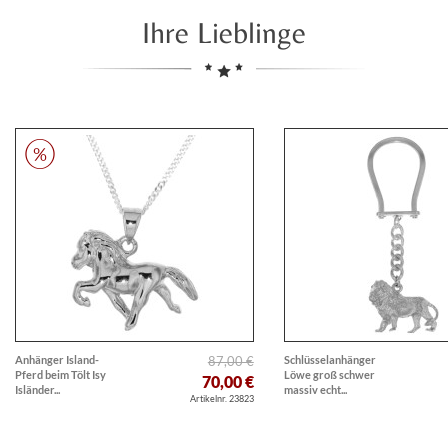
Ihre Lieblinge
Anhänger Island-
87,00 €
Schlüsselanhänger
Pferd beim Tölt Isy
Löwe groß schwer
70,00 €
Isländer...
massiv echt...
Artikelnr. 23823