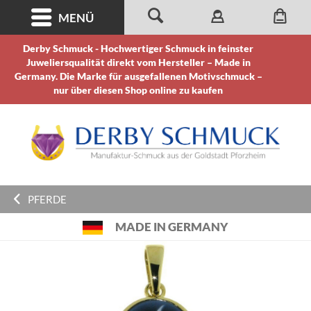
MENÜ
Derby Schmuck - Hochwertiger Schmuck in feinster
Juweliersqualität direkt vom Hersteller – Made in
Germany. Die Marke für ausgefallenen Motivschmuck –
nur über diesen Shop online zu kaufen
PFERDE
MADE IN GERMANY