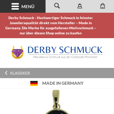
MENÜ
Derby Schmuck - Hochwertiger Schmuck in feinster
Juweliersqualität direkt vom Hersteller – Made in
Germany. Die Marke für ausgefallenen Motivschmuck –
nur über diesen Shop online zu kaufen
KLASSIKER
MADE IN GERMANY