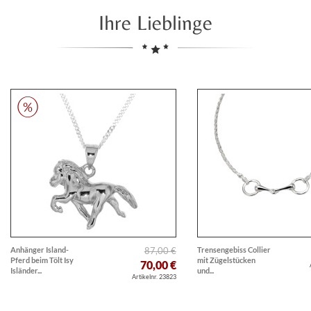
Ihre Lieblinge
Anhänger Island-
87,00 €
Trensengebiss Collier
Pferd beim Tölt Isy
mit Zügelstücken
70,00 €
Isländer...
und...
Artikelnr. 23823