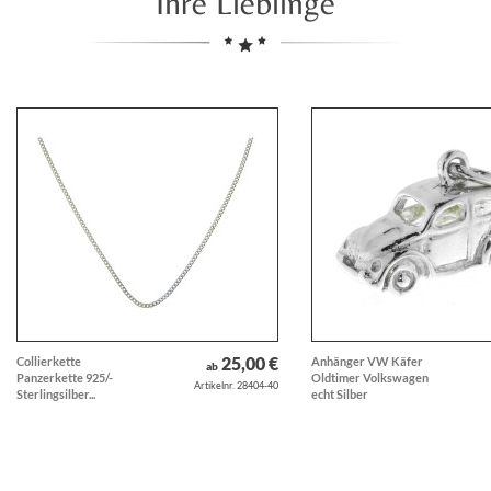
Ihre Lieblinge
25,00 €
Collierkette
Anhänger VW Käfer
ab
Panzerkette 925/-
Oldtimer Volkswagen
Artikelnr. 28404-40
Sterlingsilber...
echt Silber