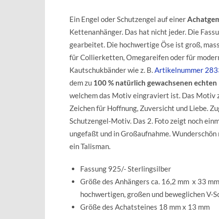
Ein Engel oder Schutzengel auf einer
Achatge
Kettenanhänger. Das hat nicht jeder. Die Fassu
gearbeitet. Die hochwertige Öse ist groß, mass
für Collierketten, Omegareifen oder für modern
Kautschukbänder wie z. B.
Artikelnummer 28
dem zu
100 % natürlich gewachsenen echten 
welchem das Motiv eingraviert ist. Das Motiv z
Zeichen für Hoffnung, Zuversicht und Liebe. Zug
Schutzengel-Motiv. Das 2. Foto zeigt noch ein
ungefaßt und in Großaufnahme. Wunderschön r
ein Talisman.
Fassung 925/- Sterlingsilber
Größe des Anhängers ca. 16,2 mm x 33 mm (
hochwertigen, großen und beweglichen V-Sch
Größe des Achatsteines 18 mm x 13 mm