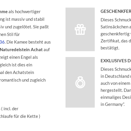
GESCHENKFER
mme
als hochwertiger
ng ist massiv und stabil
Dieses Schmucks
iv und zugelötet. Sie paßt
Satinsäckchen an
geschenkfertig 
en Stil für
Zertifikat, das
336
. Die Kamee besteht aus
bestätigt.
Naturedelstein Achat
auf
eigt einen Engel als
EXKLUSIVES 
leich ist dies ein
Dieses Schmucks
mal den Achatstein
in Deutschland 
omantisch und zugleich
auch von einem
hergestellt. Dam
einmaliges Des
in Germany”.
 incl. der
laufe für die Kette )