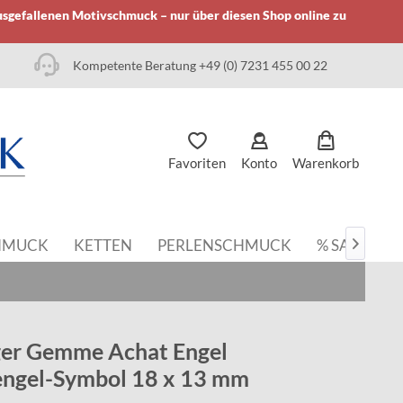
usgefallenen Motivschmuck – nur über diesen Shop online zu
Kompetente Beratung +49 (0) 7231 455 00 22
Favoriten
Konto
Warenkorb
HMUCK
KETTEN
PERLENSCHMUCK
% SALE

er Gemme Achat Engel
engel-Symbol 18 x 13 mm