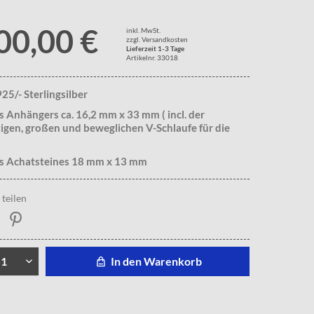
00,00 €
inkl. MwSt.
zzgl. Versandkosten
Lieferzeit 1-3 Tage
Artikelnr. 33018
25/- Sterlingsilber
 Anhängers ca. 16,2 mm x 33 mm ( incl. der
gen, großen und beweglichen V-Schlaufe für die
s Achatsteines 18 mm x 13 mm
teilen
In den Warenkorb