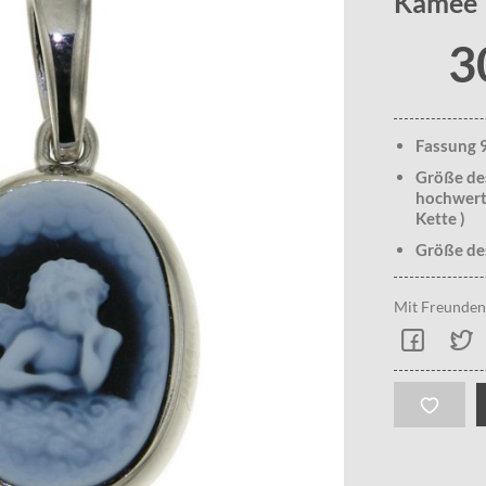
Kamee
3
Fassung 9
Größe des
hochwerti
Kette )
Größe de
Mit Freunden 