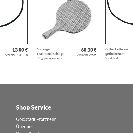
13,00 €
60,00 €
Anhänger
Collierkette aus
Tischtennisschläger
geflochtenem
Artikelnr. 28331-38
Artikelnr. 23565
Ping-pong massiv...
Rindsleder...
Shop Service
Goldstadt Pforzheim
Über uns