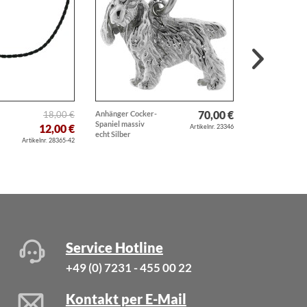
70,00 €
18,00 €
Anhänger Cocker-
Ring
Spaniel massiv
"Doppel"Hufna
12,00 €
Artikelnr. 23346
echt Silber
schwer robust
Artikelnr. 28365-42
massiv echt...
Service Hotline
+49 (0) 7231 - 455 00 22
Kontakt per E-Mail