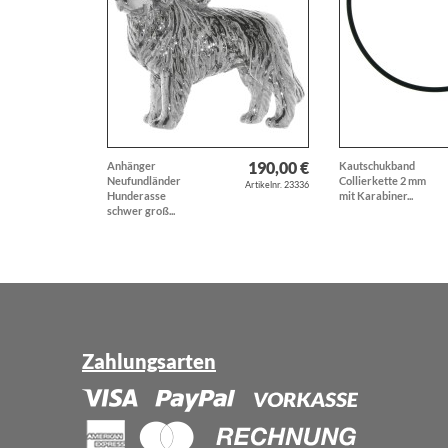
190,00 €
Anhänger
Kautschukband
Neufundländer
Collierkette 2 mm
Artikelnr. 23336
Hunderasse
mit Karabiner...
schwer groß...
Zahlungsarten