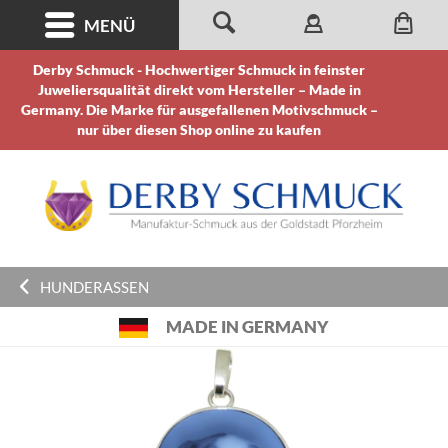
MENÜ
Derby Schmuck - Hochwertiger Schmuck in feinster
Juweliersqualität direkt vom Hersteller – Made in
Germany. Die Marke für ausgefallenen Motivschmuck –
nur über diesen Shop online zu kaufen
HUNDERASSEN
MADE IN GERMANY