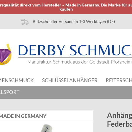
squalität direkt vom Hersteller – Made in Germany. Die Marke für a
kaufen
Blitzschneller Versand in 1-3 Werktagen (DE)
MENSCHMUCK
SCHLÜSSELANHÄNGER
REITERSC
LLSPORT
Anhänge
MADE IN GERMANY
Federba