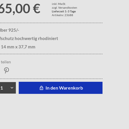
65,00 €
inkl. MwSt.
zzgl. Versandkosten
Lieferzeit 1-3 Tage
Artikelnr. 23688
ilber 925/-
fschutz hochwertig rhodiniert
. 14 mm x 37,7 mm
teilen
In den Warenkorb