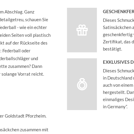
GESCHENKFER
m Abschlag. Ganz
etailgetreu, schauen Sie
Dieses Schmucks
ederball - wie ein echter
Satinsäckchen an
geschenkfertig 
beiden Seiten voll plastisch
Zertifikat, das
ckt auf der Rückseite des
bestätigt.
t: Federball oder
derballschläger und
EXKLUSIVES 
rkette zusammen? Dann
Dieses Schmucks
r solange Vorrat reicht.
in Deutschland 
auch von einem
hergestellt. Dam
einmaliges Des
in Germany”.
der Goldstadt Pforzheim.
insäckchen zusammen mit