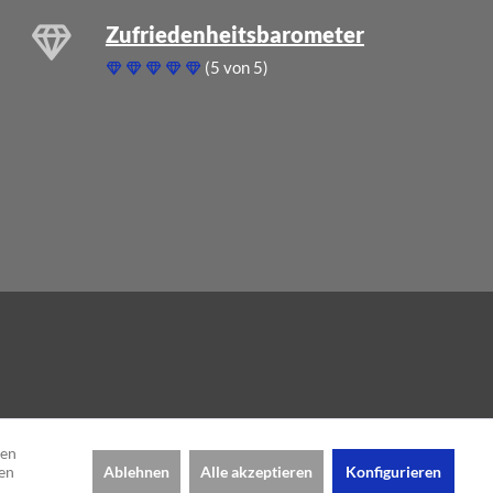
Zufriedenheitsbarometer
(5 von 5)
den
Ablehnen
Alle akzeptieren
Konfigurieren
en