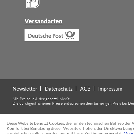
Versandarten
Newsletter
Datenschutz
AGB
Impressum
Alle Preise inkl. der gesetzl. MwSt.
Die durchgestrichenen Preise entsprechen dem bisherigen Preis bei De
Diese Website benutzt Cookies, die für den technischen Betrieb der W
Komfort bei Benutzung dieser Website erhöhen, der Direktwerbung d
vereinfachen sollen, werden nur mit Ihrer Zustimmung gesetzt.
Mehr