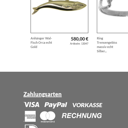
580,00 €
Anhänger Wal-
Ring
Fisch Orca echt
Trensengebiss
Artikelnr. 13047
Gold
massiv echt
Silber...
Zahlungsarten