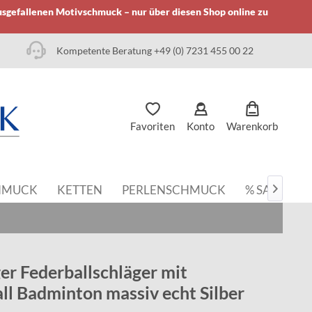
usgefallenen Motivschmuck – nur über diesen Shop online zu
Kompetente Beratung +49 (0) 7231 455 00 22
Favoriten
Konto
Warenkorb
HMUCK
KETTEN
PERLENSCHMUCK
% SALE

r Federballschläger mit
ll Badminton massiv echt Silber