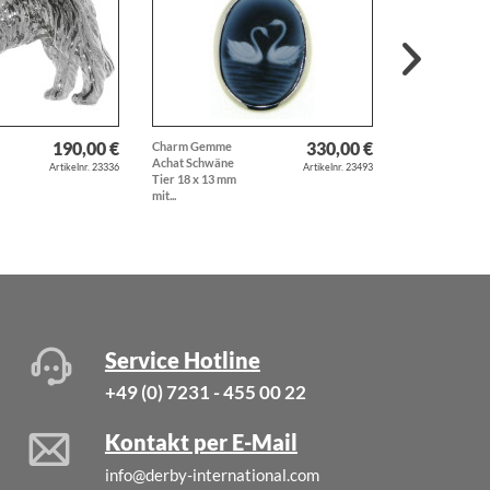
190,00 €
330,00 €
Charm Gemme
Schal aus echte
Achat Schwäne
Seide schwarz
Artikelnr. 23336
Artikelnr. 23493
Tier 18 x 13 mm
mit...
mit...
Service Hotline
+49 (0) 7231 - 455 00 22
Kontakt per E-Mail
info@derby-international.com