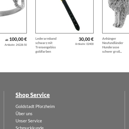
100,00 €
30,00 €
Lederarmband
Anhänger
ab
schwarz mit
Neufundländer
Artikelnr. 02400
Artikelnr. 24228-50
Trensengebiss
Hunderasse
goldfarben
schwer groß...
Shop Service
Goldstadt Pforzheim
Über uns
Unser Service
Schmuckkunde