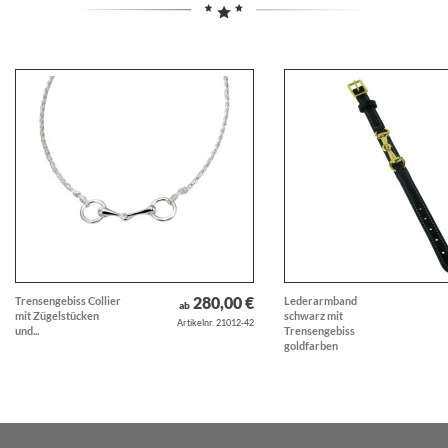
280,00 €
Trensengebiss Collier
Lederarmband
ab
mit Zügelstücken
schwarz mit
Artikelnr. 21012-42
und...
Trensengebiss
goldfarben