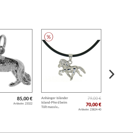
85,00 €
Anhänger Isländer
79,00 €
Anhänger Boxe
Island-Pferd beim
Boxen Boxspor
70,00 €
Artikelnr. 23322
Tölt massiv...
massiv echt Sil
Artikelnr. 23824-40