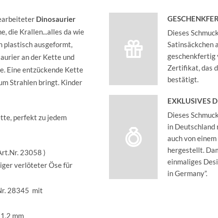
GESCHENKFER
gearbeiteter
Dinosaurier
 die Krallen...alles da wie
Dieses Schmucks
n plastisch ausgeformt,
Satinsäckchen an
geschenkfertig 
aurier an der Kette und
Zertifikat, das
e. Eine entzückende Kette
bestätigt.
um Strahlen bringt. Kinder
EXKLUSIVES 
Dieses Schmucks
tte, perfekt zu jedem
in Deutschland 
auch von einem
hergestellt. Dam
Art.Nr. 23058 )
einmaliges Des
iger verlöteter Öse für
in Germany”.
.Nr. 28345 mit
. 1,2 mm