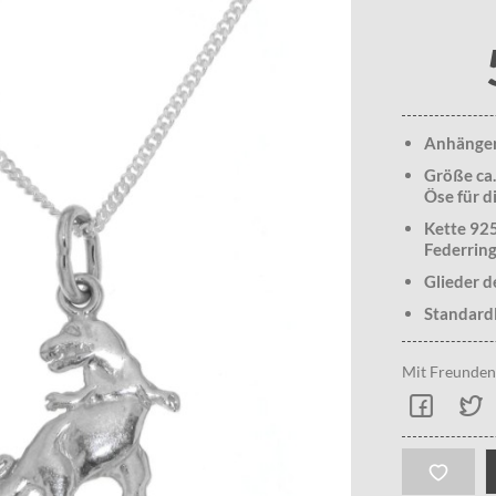
Anhänger 
Größe ca.
Öse für di
Kette 925
Federring
Glieder d
Standard
Mit Freunden 