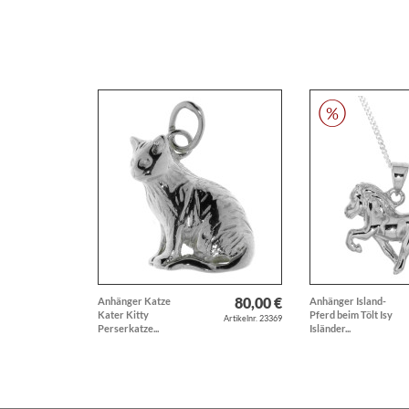
80,00 €
Anhänger Katze
Anhänger Island-
Kater Kitty
Pferd beim Tölt Isy
Artikelnr. 23369
Perserkatze...
Isländer...