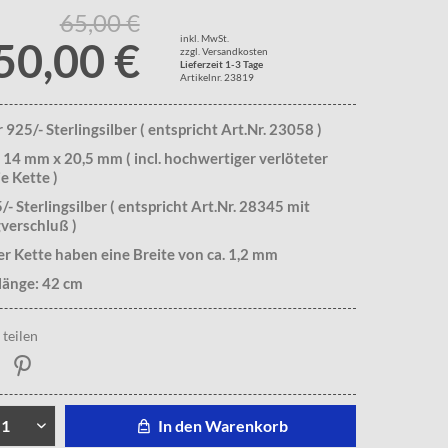
65,00 €
inkl. MwSt.
50,00 €
zzgl. Versandkosten
Lieferzeit 1-3 Tage
Artikelnr. 23819
925/- Sterlingsilber ( entspricht Art.Nr. 23058 )
 14 mm x 20,5 mm ( incl. hochwertiger verlöteter
e Kette )
/- Sterlingsilber ( entspricht Art.Nr. 28345 mit
verschluß )
er Kette haben eine Breite von ca. 1,2 mm
länge: 42 cm
teilen
In den Warenkorb