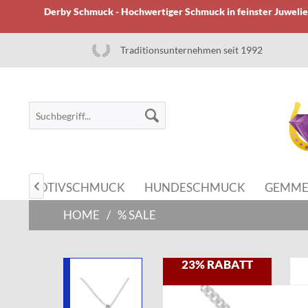
Derby Schmuck - Hochwertiger Schmuck in feinster Juwelier
Traditionsunternehmen seit 1992
MOTIVSCHMUCK
HUNDESCHMUCK
GEMME

HOME
/
% SALE
23% RABATT