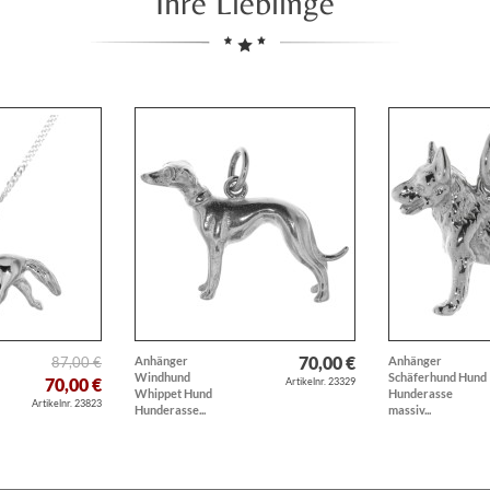
Ihre Lieblinge
70,00 €
87,00 €
Anhänger
Anhänger
Windhund
Schäferhund Hund
70,00 €
Artikelnr. 23329
Whippet Hund
Hunderasse
Artikelnr. 23823
Hunderasse...
massiv...