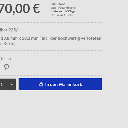
70,00 €
inkl. MwSt.
zzgl. Versandkosten
Lieferzeit 1-3 Tage
Artikelnr. 23343
ilber 925/-
 19,8 mm x 18,2 mm ( incl. der hochwertig verlöteten
ie Kette)
teilen
In den Warenkorb