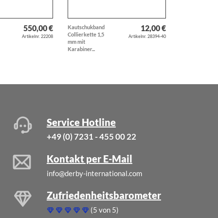
550,00 €
12,00 €
Kautschukband
Kautschukband
Collierkette 1,5
Collierkette 3 
Artikelnr. 22208
Artikelnr. 28394-40
mm mit
mit Karabiner...
Karabiner...
Service Hotline
+49 (0) 7231 - 455 00 22
Kontakt per E-Mail
info@derby-international.com
Zufriedenheitsbarometer
(5 von 5)