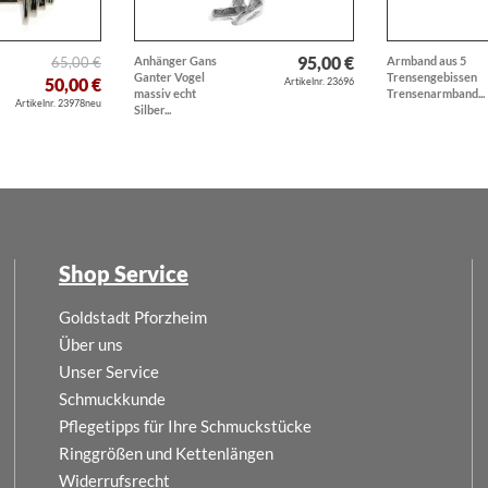
95,00 €
65,00 €
Anhänger Gans
Armband aus 5
Ganter Vogel
Trensengebissen
50,00 €
Artikelnr. 23696
massiv echt
Trensenarmband...
Artikelnr. 23978neu
Silber...
Shop Service
Goldstadt Pforzheim
Über uns
Unser Service
Schmuckkunde
Pflegetipps für Ihre Schmuckstücke
Ringgrößen und Kettenlängen
Widerrufsrecht