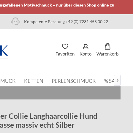
usgefallenen Motivschmuck – nur über diesen Shop online zu
Kompetente Beratung +49 (0) 7231 455 00 22
Favoriten
Konto
Warenkorb
HMUCK
KETTEN
PERLENSCHMUCK
% SALE

r Collie Langhaarcollie Hund
sse massiv echt Silber