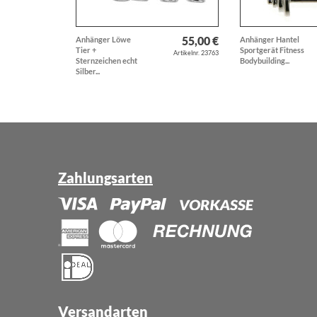
55,00 €
Anhänger Löwe
Anhänger Hantel
Tier +
Sportgerät Fitness
Artikelnr. 23763
Sternzeichen echt
Bodybuilding...
Silber...
Zahlungsarten
Versandarten