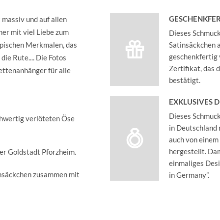
GESCHENKFER
t massiv und auf allen
iner mit viel Liebe zum
Dieses Schmucks
typischen Merkmalen, das
Satinsäckchen an
geschenkfertig 
die Rute.... Die Fotos
Zertifikat, das
ettenanhänger für alle
bestätigt.
EXKLUSIVES 
Dieses Schmucks
chwertig verlöteten Öse
in Deutschland 
auch von einem
hergestellt. Dam
der Goldstadt Pforzheim.
einmaliges Des
insäckchen zusammen mit
in Germany”.