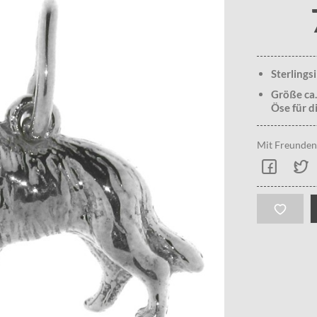
Sterlings
Größe ca.
Öse für d
Mit Freunden 