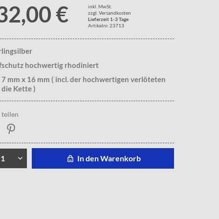
32,00 €
inkl. MwSt.
zzgl. Versandkosten
Lieferzeit 1-3 Tage
Artikelnr. 23713
rlingsilber
fschutz hochwertig rhodiniert
 7 mm x 16 mm ( incl. der hochwertigen verlöteten
 die Kette )
teilen
In den Warenkorb