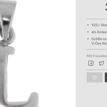
925/- Ste
als Anlau
Größe ca.
V-Öse für
Mit Freunden 