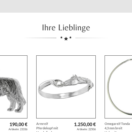
Ihre Lieblinge
190,00 €
1.250,00 €
Armreif
Omegareif Tonda
Pferdekopf mit
4,3 mm breit
Artikelnr. 23336
Artikelnr. 22506