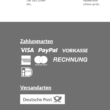
Tier 18 x 13 mm
Hunderasse
mit...
schwer groß...
Zahlungsarten
Versandarten