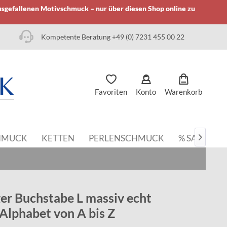
usgefallenen Motivschmuck – nur über diesen Shop online zu
Kompetente Beratung +49 (0) 7231 455 00 22
Favoriten
Konto
Warenkorb
HMUCK
KETTEN
PERLENSCHMUCK
% SALE

r Buchstabe L massiv echt
- Alphabet von A bis Z