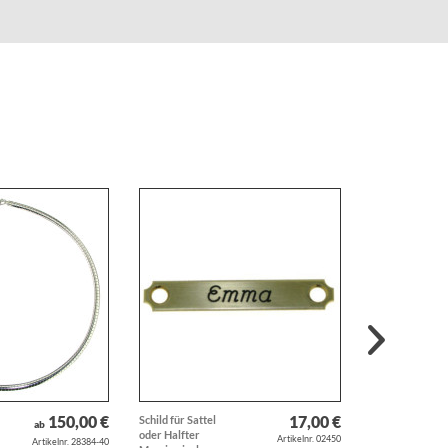
150,00 €
17,00 €
Schild für Sattel
Perl-Ohrstecke
ab
oder Halfter
Süßwasserzuch
Artikelnr. 02450
Artikelnr. 28384-40