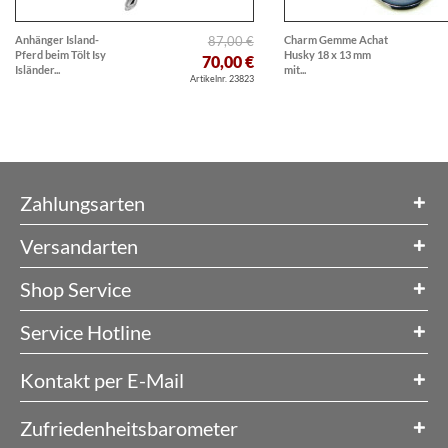
Anhänger Island-
87,00 €
Charm Gemme Achat
Pferd beim Tölt Isy
Husky 18 x 13 mm
70,00 €
Isländer...
mit...
Artikelnr. 23823
Zahlungsarten
Versandarten
Shop Service
Service Hotline
Kontakt per E-Mail
Zufriedenheitsbarometer