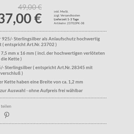
49,00 €
inkl. MwSt.
37,00 €
zzgl. Versandkosten
Lieferzeit 1-3 Tage
Artikelnr. 23702PK-38
925/- Sterlingsilber als Anlaufschutz hochwertig
t ( entspricht Art.Nr. 23702 )
 7,5 mm x 16 mm ( incl. der hochwertigen verlöteten
 die Kette )
/- Sterlingsilber ( entspricht Art.Nr. 28345 mit
verschluß )
er Kette haben eine Breite von ca. 1,2 mm
zur Auswahl - ohne Aufpreis frei wählbar
teilen