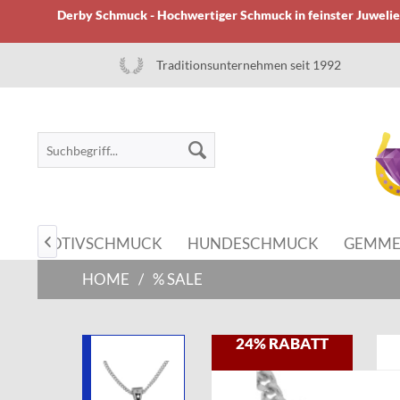
Derby Schmuck - Hochwertiger Schmuck in feinster Juwelier
Traditionsunternehmen seit 1992
MOTIVSCHMUCK
HUNDESCHMUCK
GEMME

HOME
/
% SALE
24% RABATT