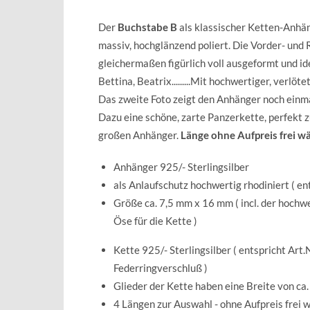
Der
Buchstabe B
als klassischer Ketten-Anhän
massiv, hochglänzend poliert. Die Vorder- und 
gleichermaßen figürlich voll ausgeformt und ide
Bettina, Beatrix.........Mit hochwertiger, verlöt
Das zweite Foto zeigt den Anhänger noch einma
Dazu eine schöne, zarte Panzerkette, perfekt z
großen Anhänger.
Länge ohne Aufpreis frei wä
Anhänger 925/- Sterlingsilber
als Anlaufschutz hochwertig rhodiniert ( en
Größe ca. 7,5 mm x 16 mm ( incl. der hochw
Öse für die Kette )
Kette 925/- Sterlingsilber ( entspricht Art
Federringverschluß )
Glieder der Kette haben eine Breite von ca
4 Längen zur Auswahl - ohne Aufpreis frei w