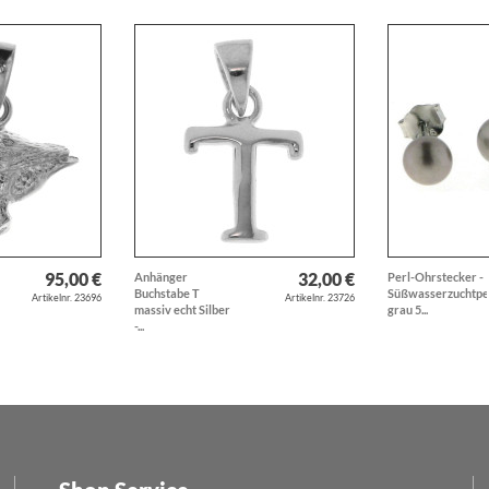
95,00 €
32,00 €
Anhänger
Perl-Ohrstecker -
Buchstabe T
Süßwasserzuchtpe
Artikelnr. 23696
Artikelnr. 23726
massiv echt Silber
grau 5...
-...