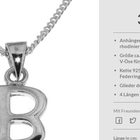
Anhänger 
rhodinier
Größe ca.
V-Öse für
Kette 925
Federring
Glieder d
4 Längen 
Mit Freunden 
Länge in cm: