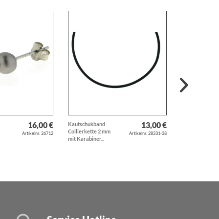
16,00 €
13,00 €
Kautschukband
Collierkette
rlen
Collierkette 2 mm
Panzerkette 92
Artikelnr. 26712
Artikelnr. 28331-38
mit Karabiner...
Sterlingsilber...