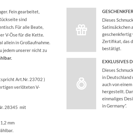
GESCHENKFER
ger. Fein gearbeitet,
Rückseite sind
Dieses Schmucks
ntisch. Für alle Beate,
Satinsäckchen an
geschenkfertig 
eter V-Öse für die Kette.
Zertifikat, das
l allein in Großaufnahme.
bestätigt.
u jedem unserer nicht zu
hlbar.
EXKLUSIVES 
Dieses Schmucks
in Deutschland 
tspricht Art.Nr. 23702 )
auch von einem
ertigen verlöteten V-
hergestellt. Dam
einmaliges Des
in Germany”.
.Nr. 28345 mit
. 1,2 mm
ählbar.