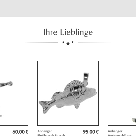
Ihre Lieblinge
60,00 €
95,00 €
Anhänger
Anhänger
Flußbarsch Barsch
Hockeyschläger