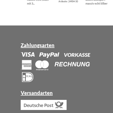
Artikelnr. 24904-50
mit 3...
massiv echt Silber
Zahlungsarten
Versandarten