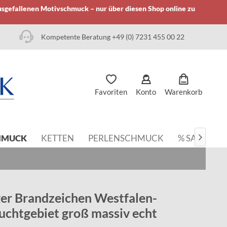
usgefallenen Motivschmuck – nur über diesen Shop online zu
Kompetente Beratung +49 (0) 7231 455 00 22
Favoriten
Konto
Warenkorb
HMUCK
KETTEN
PERLENSCHMUCK
% SALE

er Brandzeichen Westfalen-
uchtgebiet groß massiv echt