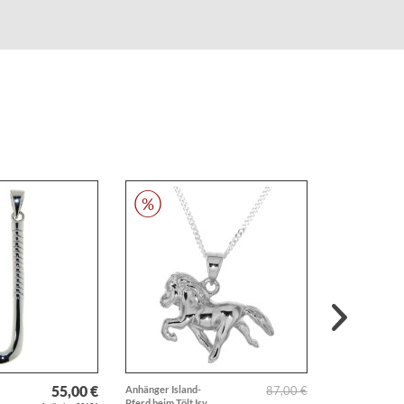
55,00 €
Anhänger Island-
87,00 €
Anhänger Pude
Pferd beim Tölt Isy
Zwergpudel Hu