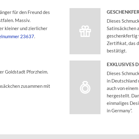
GESCHENKFER
änger für den Freund des
tfalen. Massiv.
Dieses Schmucks
 kleiner und zierlicher
Satinsäckchen an
geschenkfertig 
kelnummer 23637
.
Zertifikat, das
bestätigt.
EXKLUSIVES 
der Goldstadt Pforzheim.
Dieses Schmucks
in Deutschland 
insäckchen zusammen mit
auch von einem
hergestellt. Dam
einmaliges Des
in Germany”.