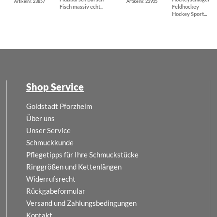
Artikelnr. 23857
Artikelnr. 23905
Fisch massiv echt...
Feldhockey
Hockey Sport...
Shop Service
Goldstadt Pforzheim
Über uns
Unser Service
Schmuckkunde
Pflegetipps für Ihre Schmuckstücke
Ringgrößen und Kettenlängen
Widerrufsrecht
Rückgabeformular
Versand und Zahlungsbedingungen
Kontakt