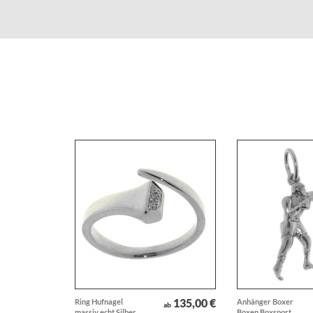
135,00 €
Ring Hufnagel
Anhänger Boxer
ab
massiv echt Silber
Boxen Boxsport