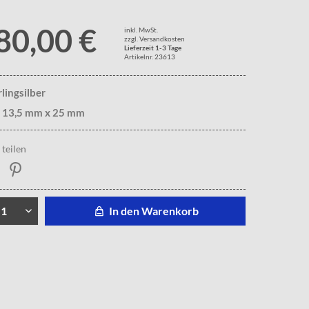
80,00 €
inkl. MwSt.
zzgl. Versandkosten
Lieferzeit 1-3 Tage
Artikelnr. 23613
rlingsilber
. 13,5 mm x 25 mm
teilen
In den Warenkorb