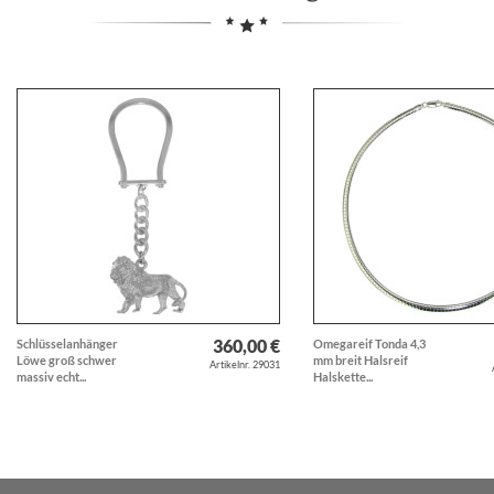
360,00 €
Schlüsselanhänger
Omegareif Tonda 4,3
Löwe groß schwer
mm breit Halsreif
Artikelnr. 29031
massiv echt...
Halskette...