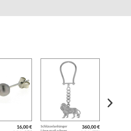
16,00 €
360,00 €
Schlüsselanhänger
Armreif
rlen
Löwe groß schwer
Pferdekopf mit