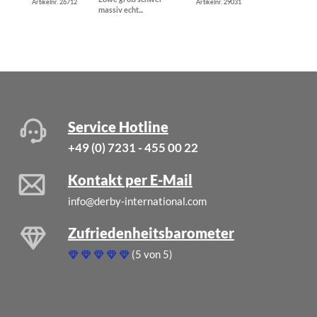
Artikelnr. 26712
Artikelnr. 29031
massiv echt...
Hand, die dem
Pferd ein...
Service Hotline
+49 (0) 7231 - 455 00 22
Kontakt per E-Mail
info@derby-international.com
Zufriedenheitsbarometer
(5 von 5)