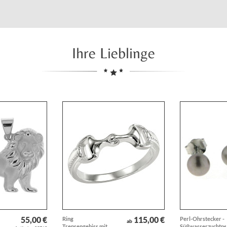
Ihre Lieblinge
55,00 €
115,00 €
Ring
Perl-Ohrstecker -
ab
Trensengebiss mit
Süßwasserzuchtpe