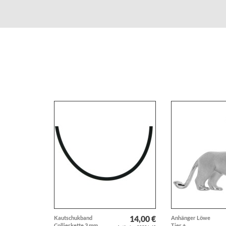
14,00 €
Kautschukband
Anhänger Löwe
Collierkette 3 mm
Tier +