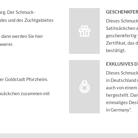
GESCHENKFER
urg. Der Schmuck-
rdes und des Zuchtgebietes
Dieses Schmucks
Satinsäckchen an
geschenkfertig 
, dann werden Sie hier
Zertifikat, das
hwerer.
bestätigt.
EXKLUSIVES 
Dieses Schmucks
der Goldstadt Pforzheim.
in Deutschland 
auch von einem
insäckchen zusammen mit
hergestellt. Dam
einmaliges Des
in Germany”.