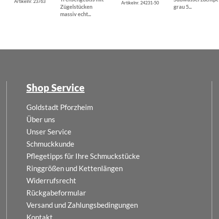
Artikelnr. 23763
Artikelnr. 24231-50
Zügelstücken
grau 5...
massiv echt...
Shop Service
Goldstadt Pforzheim
Über uns
Unser Service
Schmuckkunde
Pflegetipps für Ihre Schmuckstücke
Ringgrößen und Kettenlängen
Widerrufsrecht
Rückgabeformular
Versand und Zahlungsbedingungen
Kontakt