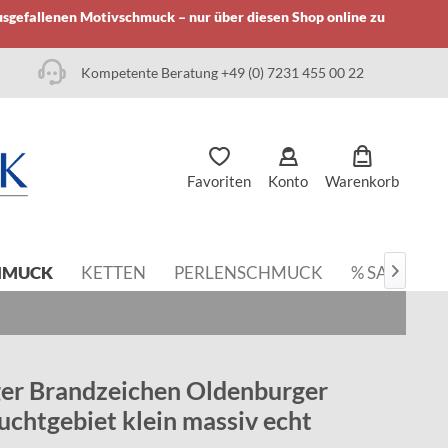
usgefallenen Motivschmuck – nur über diesen Shop online zu
Kompetente Beratung +49 (0) 7231 455 00 22
Favoriten
Konto
Warenkorb
HMUCK
KETTEN
PERLENSCHMUCK
% SALE

er Brandzeichen Oldenburger
uchtgebiet klein massiv echt