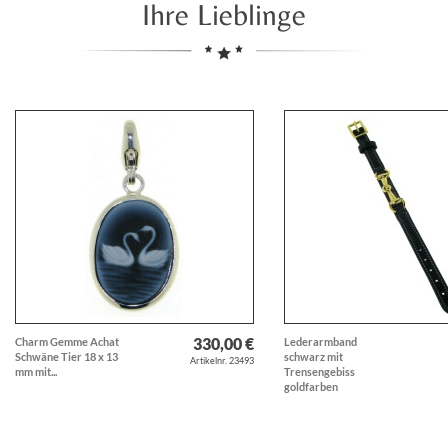
Ihre Lieblinge
330,00 €
Charm Gemme Achat
Lederarmband
Schwäne Tier 18 x 13
schwarz mit
Artikelnr. 23493
mm mit...
Trensengebiss
goldfarben