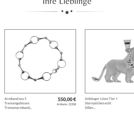
Ihre Lieblinge
550,00 €
Armband aus 5
Anhänger Löwe Tier +
Trensengebissen
Sternzeichen echt
Artikelnr. 22208
Trensenarmband...
Silber...