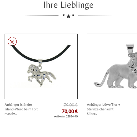
Ihre Lieblinge
Anhänger Isländer
79,00 €
Anhänger Löwe Tier +
Island-Pferd beim Tölt
Sternzeichen echt
70,00 €
massiv...
Silber...
Artikelnr. 23824-40